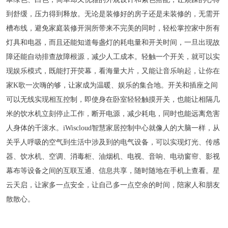
到舒缓，压力得到释放。无论是装修好的房子还是未装修的，无需开
槽布线，避免家庭装修开洞所带来不完美的同时，轻松掌控家中所有
灯具和电器，而且还能知道每盏灯的耗电量和开关时间，一旦出现故
障还能自动排查故障根源，减少人工成本。轻触一个开关，就可以实
现娱乐模式，既能打开荧幕，看海量大片，又能让音乐响起，让你在
家K歌一次嗨的够，让家成为温暖、娱乐的集合地。开关和插座之间
可以无线实现相互控制，即使身在卧室轻轻触摸开关，也能让相隔几
米的饮水机立刻停止工作，断开电源，减少耗电，同时也能远离危害
人身体的千滚水。iWiscloud智慧家居控制中心就像人的大脑一样，从
关乎人呼吸的空气到生活中涉及到的电气设备，可以实现灯光、传感
器、饮水机、空调、消毒柜、油烟机、电视、音响、电动窗帘、影视
幕布等设备之间的互联互通、信息共享，随时随地在手机上查看。星
云天启，让家多一点安全，让自己多一点空余的时间，陪家人和朋友
散散心。