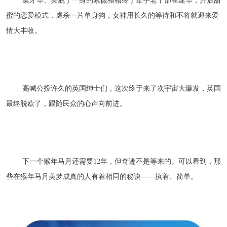
集才华、美貌于一身的紫薇格格终于牵手老干部霍建华，开启甜
蜜的恋爱模式，虐杀一片单身狗，女神用长久的等待和不将就迎来爱
情大丰收。
高喊公投许久的英国绅士们，这次终于来了次宇宙大爆发，英国
最终脱欧了，跟随民众的心声向前进。
下一个猴年马月还需要12年，但奇迹不是等来的。可以看到，那
些在猴年马月美梦成真的人有着相同的秘诀——执着、简单。